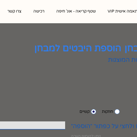
אמה אישית VIP
שטף קריאה - אונ' חיפה
רכישה
צרו קשר
חן
הוספת היבטים למבחן
חוזקות
קשיים