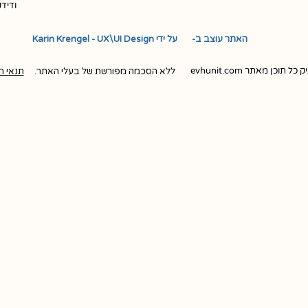
ודיד
האתר עוצב ב- ​ ​ על ידי Karin Krengel - UX\UI Design
ן מאתר evhunit.com
ללא הסכמה מפורשת של בעלי האתר.
תנאי ה