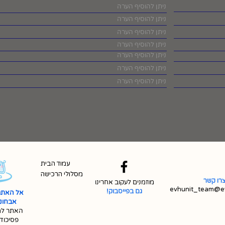
עמוד הבית
מסלולי הרכישה
רו קשר
מוזמנים לעקוב אחרינו
evhunit_team@ev
גם בפייסבוק!
אל האתר
אבחונית 
האתר למ
פסיכוד