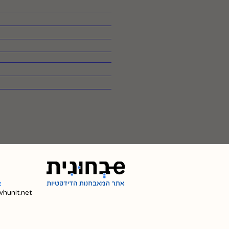
צ
hunit.net