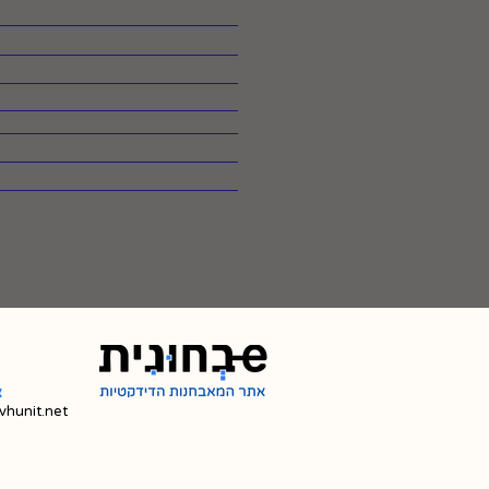
צ
hunit.net