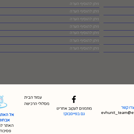
עמוד הבית
מסלולי הרכישה
רו קשר
מוזמנים לעקוב אחרינו
evhunit_team@ev
גם בפייסבוק!
אל האתר
אבחונית 
האתר למ
פסיכוד