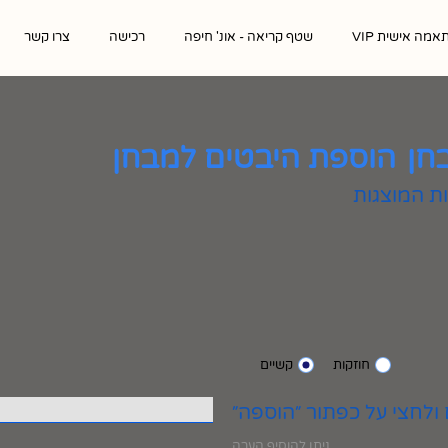
אמה אישית VIP
שטף קריאה - אונ' חיפה
רכישה
צרו קשר
חן
הוספת היבטים למבחן
חוזקות
קשיים