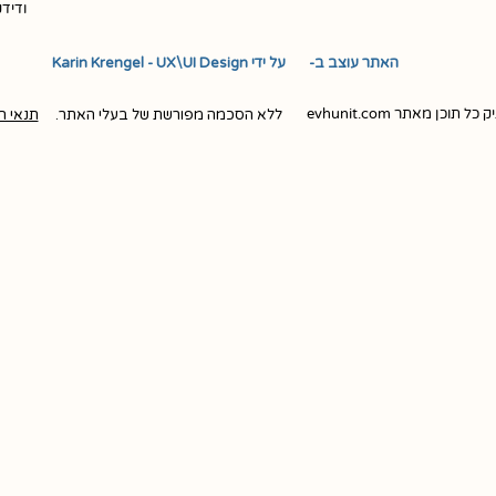
ודיד
האתר עוצב ב- ​ ​ על ידי Karin Krengel - UX\UI Design
ן מאתר evhunit.com
ללא הסכמה מפורשת של בעלי האתר.
תנאי ה