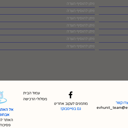
עמוד הבית
מסלולי הרכישה
רו קשר
מוזמנים לעקוב אחרינו
evhunit_team@ev
גם בפייסבוק!
אל האתר
אבחונית 
האתר למ
פסיכוד