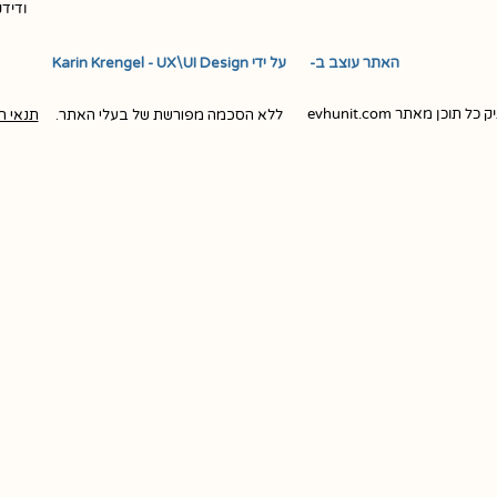
ודיד
האתר עוצב ב- ​ ​ על ידי Karin Krengel - UX\UI Design
ן מאתר evhunit.com
ללא הסכמה מפורשת של בעלי האתר.
תנאי ה