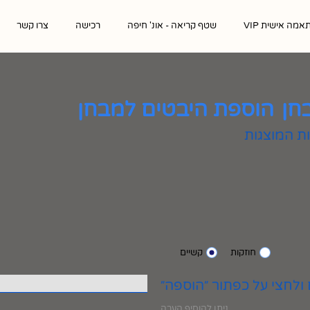
אמה אישית VIP
שטף קריאה - אונ' חיפה
רכישה
צרו קשר
חן
הוספת היבטים למבחן
חוזקות
קשיים