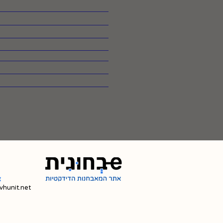
צ
hunit.net