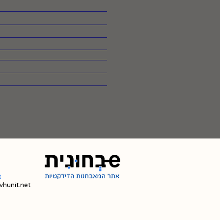
צ
hunit.net