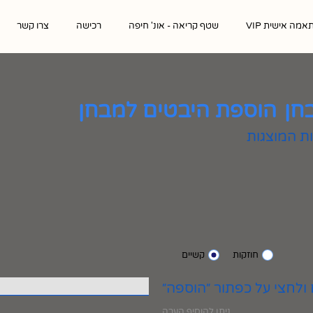
אמה אישית VIP
שטף קריאה - אונ' חיפה
רכישה
צרו קשר
חן
הוספת היבטים למבחן
חוזקות
קשיים