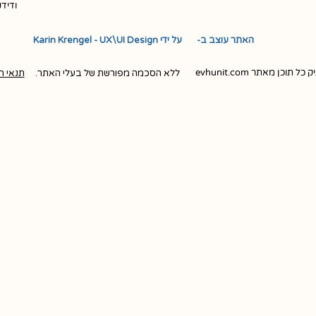
ודיד
האתר עוצב ב- ​ ​ על ידי Karin Krengel - UX\UI Design
ן מאתר evhunit.com
ללא הסכמה מפורשת של בעלי האתר.
תנאי ה