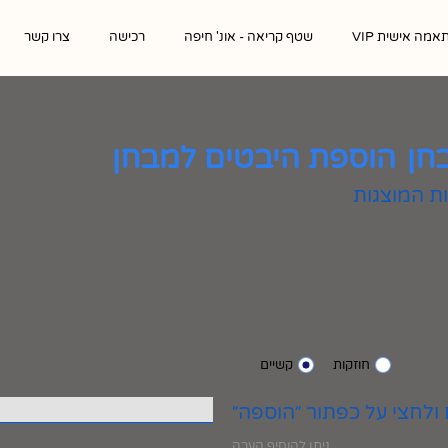
אמה אישית VIP
שטף קריאה - אונ' חיפה
רכישה
צרו קשר
חן
הוספת היבטים למבחן
חוזקות
קשיים