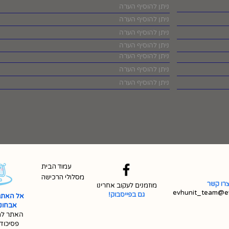
עמוד הבית
מסלולי הרכישה
רו קשר
מוזמנים לעקוב אחרינו
evhunit_team@ev
גם בפייסבוק!
אל האתר
אבחונית 
האתר למ
פסיכוד