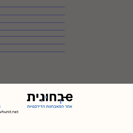
צ
hunit.net