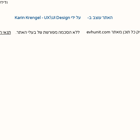
ודיד
האתר עוצב ב- ​ ​ על ידי Karin Krengel - UX\UI Design
ן מאתר evhunit.com
ללא הסכמה מפורשת של בעלי האתר.
תנאי ה