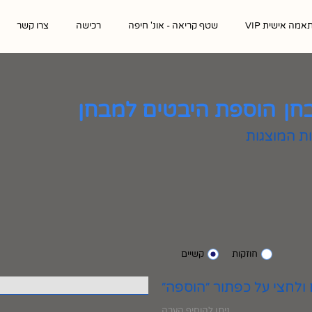
אמה אישית VIP
שטף קריאה - אונ' חיפה
רכישה
צרו קשר
חן
הוספת היבטים למבחן
חוזקות
קשיים