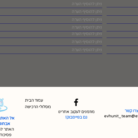
עמוד הבית
מסלולי הרכישה
רו קשר
מוזמנים לעקוב אחרינו
evhunit_team@ev
גם בפייסבוק!
אל האתר
אבחונית 
האתר למ
פסיכוד