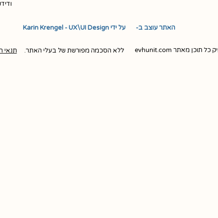
ודיד
האתר עוצב ב- ​ ​ על ידי Karin Krengel - UX\UI Design
ן מאתר evhunit.com
ללא הסכמה מפורשת של בעלי האתר.
תנאי ה