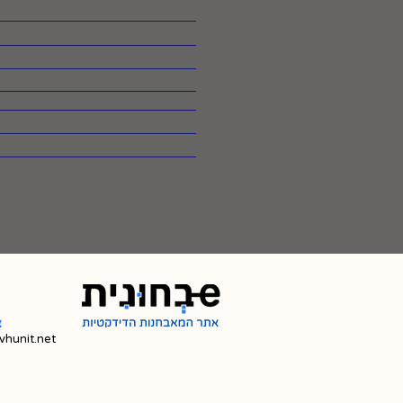
צ
hunit.net