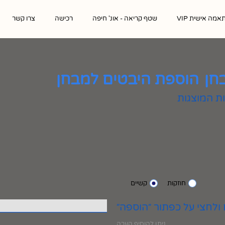
אמה אישית VIP
שטף קריאה - אונ' חיפה
רכישה
צרו קשר
חן
הוספת היבטים למבחן
חוזקות
קשיים