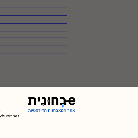
צ
hunit.net