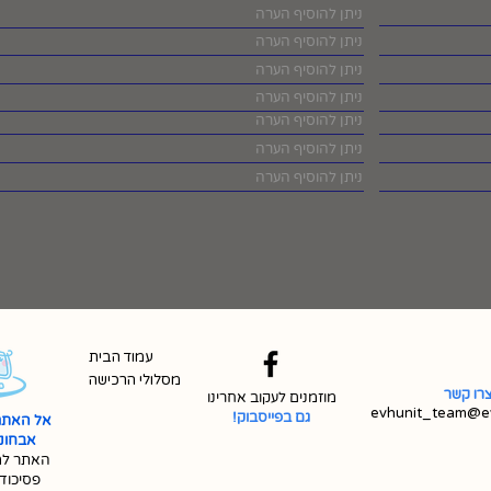
עמוד הבית
מסלולי הרכישה
רו קשר
מוזמנים לעקוב אחרינו
evhunit_team@ev
גם בפייסבוק!
אל האתר
אבחונית 
האתר למ
פסיכוד