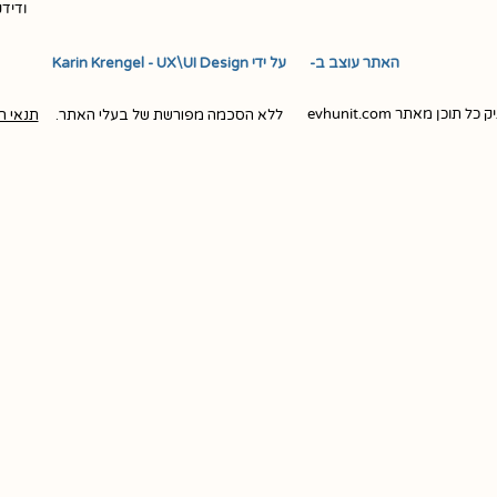
ודיד
האתר עוצב ב- ​ ​ על ידי Karin Krengel - UX\UI Design
ן מאתר evhunit.com
ללא הסכמה מפורשת של בעלי האתר.
תנאי ה