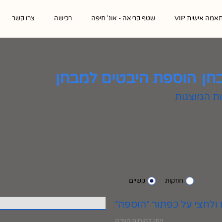
אמה אישית VIP
שטף קריאה - אונ' חיפה
רכישה
צרו קשר
חן
הוספת היבטים למבחן
חוזקות
קשיים