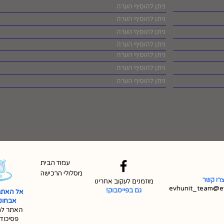
עמוד הבית
מסלולי הרכישה
רו קשר
מוזמנים לעקוב אחרינו
evhunit_team@ev
גם בפייסבוק!
אל האתר
אבחונית 
האתר למ
פסיכוד