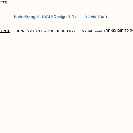
ודיד
האתר עוצב ב- ​ ​ על ידי Karin Krengel - UX\UI Design
ן מאתר evhunit.com
ללא הסכמה מפורשת של בעלי האתר.
תנאי ה