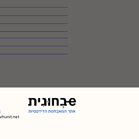
צ
hunit.net