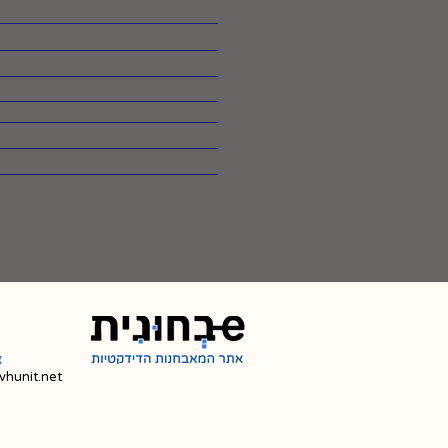
צ
hunit.net