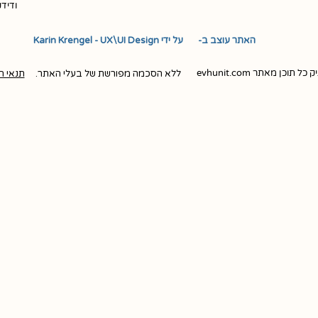
ודיד
האתר עוצב ב- ​ ​ על ידי Karin Krengel - UX\UI Design
ן מאתר evhunit.com
ללא הסכמה מפורשת של בעלי האתר.
תנאי ה