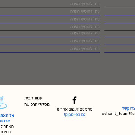
עמוד הבית
מסלולי הרכישה
רו קשר
מוזמנים לעקוב אחרינו
evhunit_team@ev
גם בפייסבוק!
אל האתר
אבחונית 
האתר למ
פסיכוד