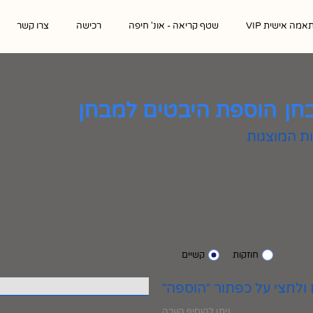
אמה אישית VIP
שטף קריאה - אונ' חיפה
רכישה
צרו קשר
חן
הוספת היבטים למבחן
חוזקות
קשיים