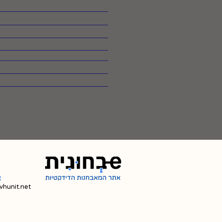
צ
hunit.net