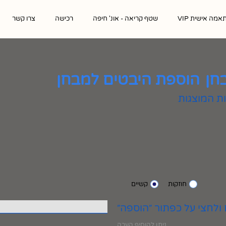
אמה אישית VIP
שטף קריאה - אונ' חיפה
רכישה
צרו קשר
חן
הוספת היבטים למבחן
חוזקות
קשיים