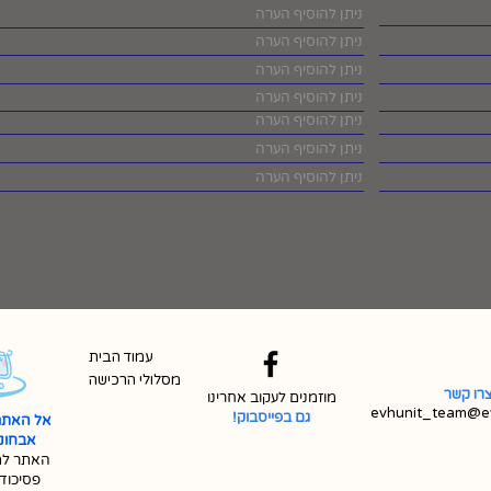
עמוד הבית
מסלולי הרכישה
רו קשר
מוזמנים לעקוב אחרינו
evhunit_team@ev
גם בפייסבוק!
אל האתר
אבחונית 
האתר למ
פסיכוד