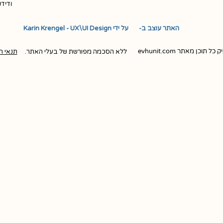
ודיד
האתר עוצב ב- ​ ​ על ידי Karin Krengel - UX\UI Design
ן מאתר evhunit.com
ללא הסכמה מפורשת של בעלי האתר.
תנאי ה