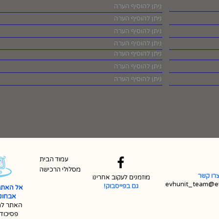
עמוד הבית
מסלולי הרכישה
רו קשר
מוזמנים לעקוב אחרינו
evhunit_team@ev
גם בפייסבוק!
אל האתר
אבחונית 
האתר למ
פסיכוד