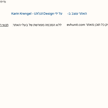
ודיד
האתר עוצב ב- ​ ​ על ידי Karin Krengel - UX\UI Design
ן מאתר evhunit.com
ללא הסכמה מפורשת של בעלי האתר.
תנאי ה