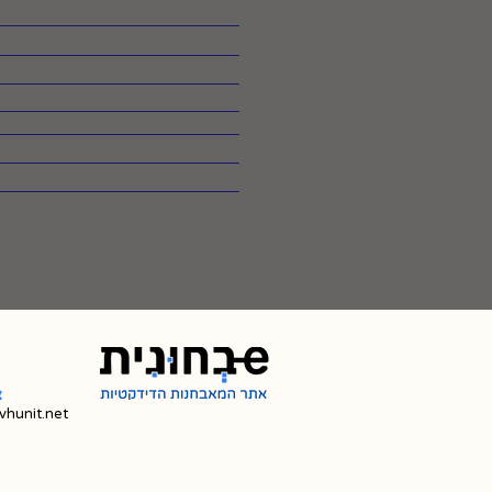
צ
hunit.net