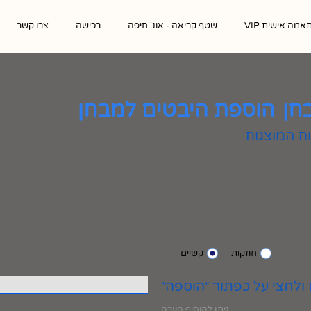
אמה אישית VIP
שטף קריאה - אונ' חיפה
רכישה
צרו קשר
חן
הוספת היבטים למבחן
חוזקות
קשיים