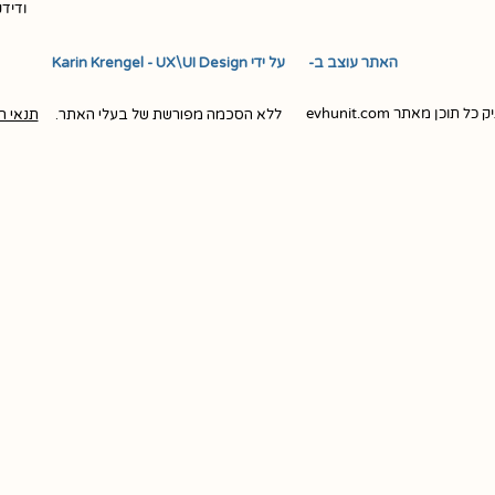
ודיד
האתר עוצב ב- ​ ​ על ידי Karin Krengel - UX\UI Design
ן מאתר evhunit.com
ללא הסכמה מפורשת של בעלי האתר.
תנאי ה