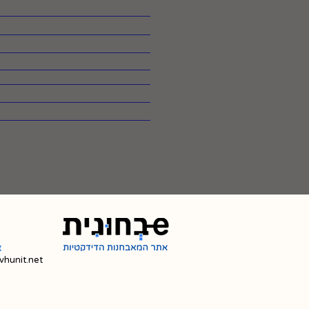
צ
hunit.net