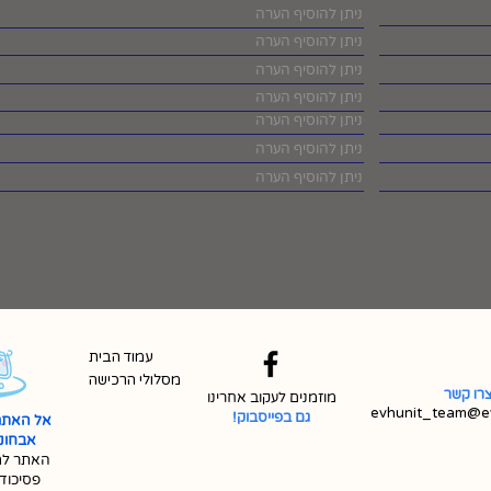
עמוד הבית
מסלולי הרכישה
רו קשר
מוזמנים לעקוב אחרינו
evhunit_team@ev
גם בפייסבוק!
אל האתר
אבחונית 
האתר למ
פסיכוד