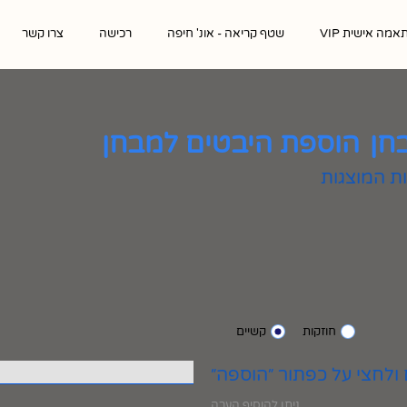
אמה אישית VIP
שטף קריאה - אונ' חיפה
רכישה
צרו קשר
חן
הוספת היבטים למבחן
חוזקות
קשיים