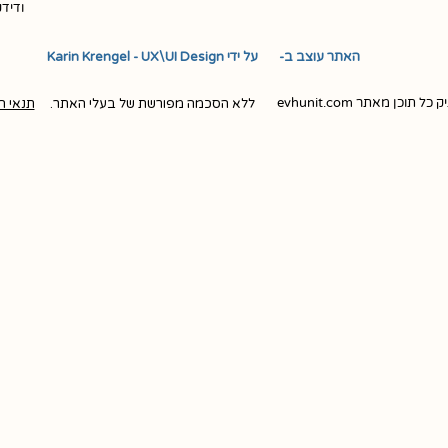
ודיד
האתר עוצב ב- ​ ​ על ידי Karin Krengel - UX\UI Design
ן מאתר evhunit.com
ללא הסכמה מפורשת של בעלי האתר.
תנאי ה