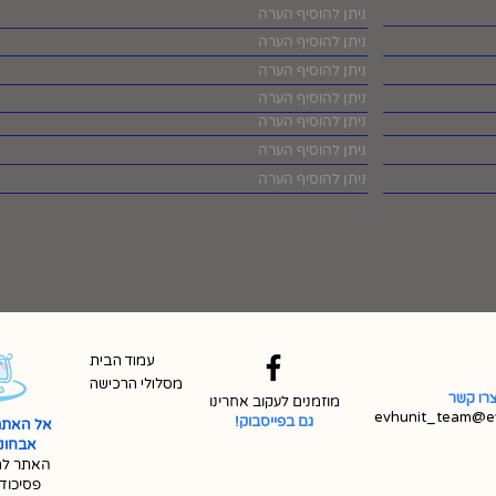
עמוד הבית
מסלולי הרכישה
רו קשר
מוזמנים לעקוב אחרינו
evhunit_team@ev
גם בפייסבוק!
אל האתר
אבחונית 
האתר למ
פסיכוד