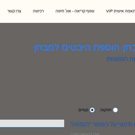
אמה אישית VIP
שטף קריאה - אונ' חיפה
רכישה
צרו קשר
חן
הוספת היבטים למבחן
חוזקות
קשיים