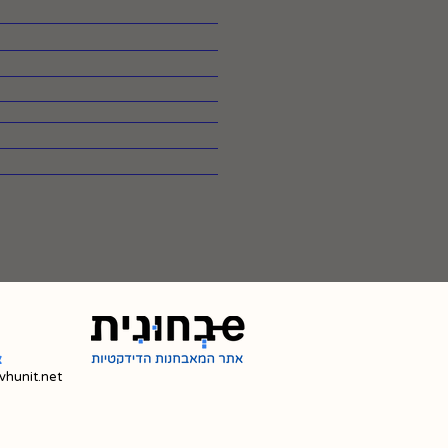
צ
hunit.net