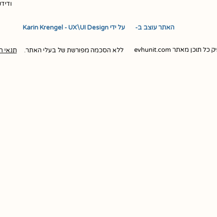
ודיד
האתר עוצב ב- ​ ​ על ידי Karin Krengel - UX\UI Design
ן מאתר evhunit.com
ללא הסכמה מפורשת של בעלי האתר.
תנאי ה