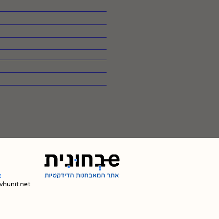
צ
hunit.net