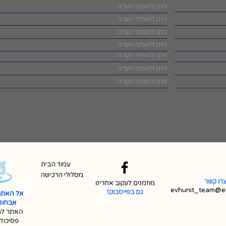
עמוד הבית
מסלולי הרכישה
רו קשר
מוזמנים לעקוב אחרינו
evhunit_team@ev
גם בפייסבוק!
אל האתר
אבחונית 
האתר למ
פסיכוד