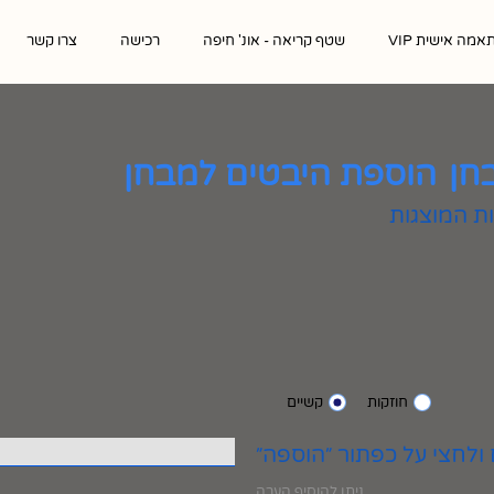
אמה אישית VIP
שטף קריאה - אונ' חיפה
רכישה
צרו קשר
חן
הוספת היבטים למבחן
חוזקות
קשיים